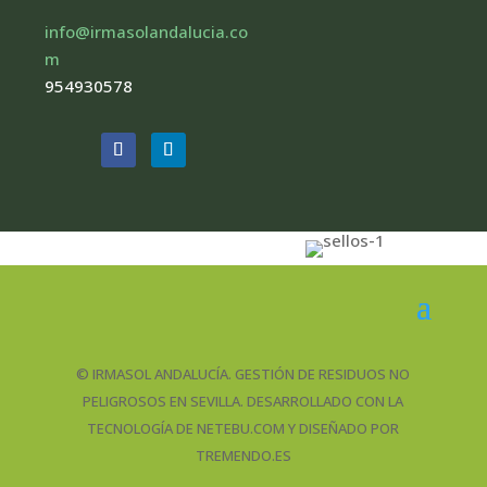
info@irmasolandalucia.co
m
954930578
© IRMASOL ANDALUCÍA. GESTIÓN DE RESIDUOS NO
PELIGROSOS EN SEVILLA. DESARROLLADO CON LA
TECNOLOGÍA DE NETEBU.COM Y DISEÑADO POR
TREMENDO.ES