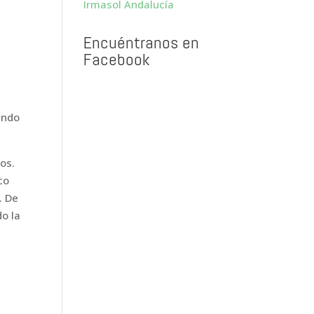
Irmasol Andalucía
Encuéntranos en
Facebook
endo
os.
co
. De
o la