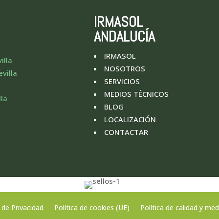
IRMASOL
ANDALUCÍA
IRMASOL
illa
NOSOTROS
villa
SERVICIOS
MEDIOS TÉCNICOS
lla
BLOG
LOCALIZACIÓN
CONTACTAR
a de Privacidad
Política de cookies (UE)
Política de calidad y me