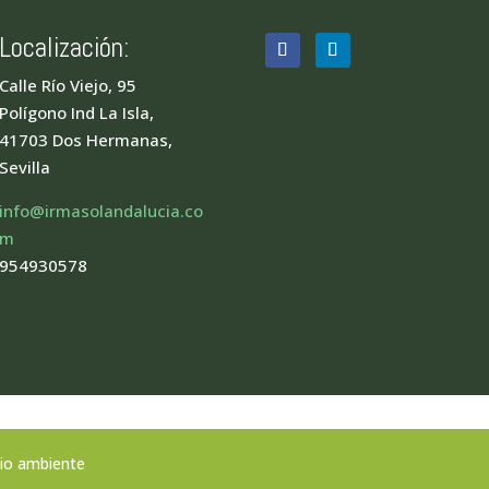
Localización:
Calle Río Viejo, 95
Polígono Ind La Isla,
41703 Dos Hermanas,
Sevilla
info@irmasolandalucia.co
m
954930578
dio ambiente