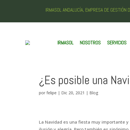
IRMASOL ANDALUCÍA, EMPRESA DE GESTIÓN
IRMASOL
NOSOTROS
SERVICIOS
¿Es posible una Navi
por
felipe
|
Dic 20, 2021
|
Blog
La Navidad es una fiesta muy importante y 
ilusión y alegría. Pero también es sinónim