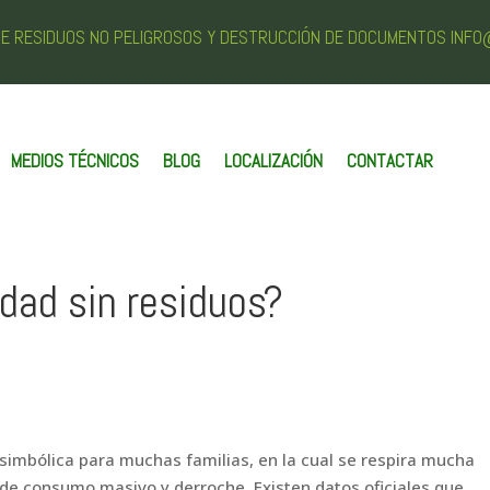
 DE RESIDUOS NO PELIGROSOS Y DESTRUCCIÓN DE DOCUMENTOS INF
MEDIOS TÉCNICOS
BLOG
LOCALIZACIÓN
CONTACTAR
dad sin residuos?
simbólica para muchas familias, en la cual se respira mucha
o de consumo masivo y derroche. Existen datos oficiales que