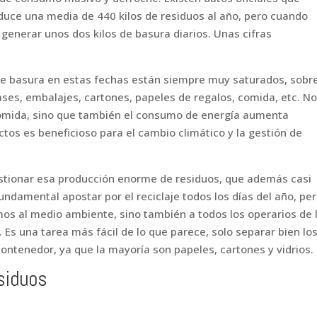
duce una media de 440 kilos de residuos al año, pero cuando
 generar unos dos kilos de basura diarios. Unas cifras
de basura en estas fechas están siempre muy saturados, sobr
ases, embalajes, cartones, papeles de regalos, comida, etc. N
omida, sino que también el consumo de energía aumenta
tos es beneficioso para el cambio climático y la gestión de
stionar esa producción enorme de residuos, que además casi
undamental apostar por el reciclaje todos los días del año, pe
os al medio ambiente, sino también a todos los operarios de 
. Es una tarea más fácil de lo que parece, solo separar bien lo
ontenedor, ya que la mayoría son papeles, cartones y vidrios.
esiduos