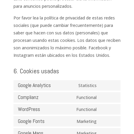
para anuncios personalizados.
Por favor lea la política de privacidad de estas redes
sociales (que puede cambiar frecuentemente) para
saber que hacen con sus datos (personales) que
procesan usando estas cookies. Los datos que reciben
son anonimizados lo máximo posible. Facebook y
Instagram están ubicados en los Estados Unidos.
6. Cookies usadas
Google Analytics
Statistics
Consent
to
Complianz
Functional
Consent
service
to
WordPress
Functional
google-
Consent
service
analytics
to
Google Fonts
Marketing
complianz
Consent
service
to
Google Maps
Marketing