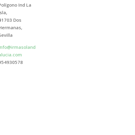
Polígono Ind La
Isla,
41703 Dos
Hermanas,
Sevilla
info@irmasoland
alucia.com
954930578