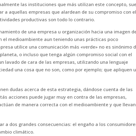
almente las instituciones que más utilizan este concepto, su
iar a aquellas empresas que alardean de su compromiso con e
ividades productivas son todo lo contrario.
ionamiento de una empresa u organización hacia una imagen d
 el medioambiente aun teniendo unas prácticas poco
mpresa utilice una comunicación más «verde» no es sinónimo 
planeta, o incluso que tenga algún compromiso social con el
 lavado de cara de las empresas, utilizando una lenguaje
ociedad una cosa que no son, como por ejemplo; que apliquen 
nen dudas acerca de esta estrategia, dándose cuenta de las
stás acciones puede jugar muy en contra de las empresas,
actúan de manera correcta con el medioambiente y que llevan
gar a dos grandes consecuencias: el engaño a los consumidore
ambio climático.